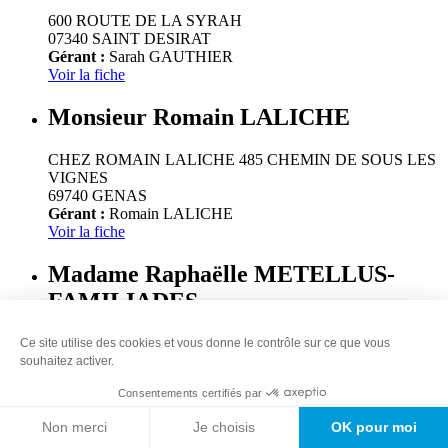
600 ROUTE DE LA SYRAH
07340 SAINT DESIRAT
Gérant :
Sarah GAUTHIER
Voir la fiche
Monsieur Romain LALICHE
CHEZ ROMAIN LALICHE 485 CHEMIN DE SOUS LES
VIGNES
69740 GENAS
Gérant :
Romain LALICHE
Voir la fiche
Madame Raphaëlle METELLUS-
FAMILIADES
ZA DU PONT SAINT CHARLES Chemin du Moulin
Ce site utilise des cookies et vous donne le contrôle sur ce que vous
73160 COGNIN
souhaitez activer.
Gérant :
Raphaëlle METELLUS-FAMILIADES
Consentements certifiés par
Voir la fiche
Non merci
Je choisis
OK pour moi
SOC COOPERATIVE AGRICOLE