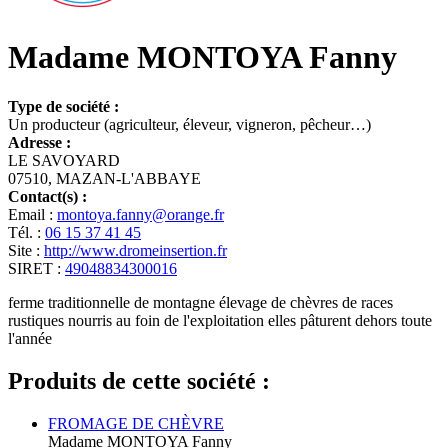
Madame MONTOYA Fanny
Type de société :
Un producteur (agriculteur, éleveur, vigneron, pêcheur…)
Adresse :
LE SAVOYARD
07510, MAZAN-L'ABBAYE
Contact(s) :
Email :
montoya.fanny@orange.fr
Tél. :
06 15 37 41 45
Site :
http://www.dromeinsertion.fr
SIRET :
49048834300016
ferme traditionnelle de montagne élevage de chèvres de races
rustiques nourris au foin de l'exploitation elles pâturent dehors toute
l'année
Produits de cette société :
FROMAGE DE CHÈVRE
Madame MONTOYA Fanny