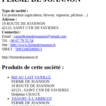
Type de société :
Un producteur (agriculteur, éleveur, vigneron, pêcheur…)
Adresse :
19 ROUTE DE JOANNON
42123, SAINT CYR DE FAVIERES
Contact(s) :
Email :
yaourtfermedejoannon@gmail.com
Tél. :
06 67 79 55 54
Site :
http://www.fermedejaonnon.fr
SIRET :
50933485000013
http://fermedejoannon.fr
Produits de cette société :
RIZ AU LAIT VANILLE
FERME DE JOANNON
19 ROUTE DE JOANNON
42123 , SAINT CYR DE FAVIERES
Delphine CHAUX
YAOURT À L’ABRICOT
FERME DE JOANNON