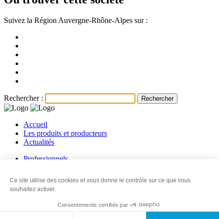
Suivez la Région Auvergne-Rhône-Alpes sur :
Rechercher :
Accueil
Les produits et producteurs
Actualités
Professionnels
Les producteurs
Les revendeurs
Ce site utilise des cookies et vous donne le contrôle sur ce que vous
Contact
souhaitez activer.
© 2026
Ma Région, Ses terroirs
-
Mentions légales
-
Information sur
Consentements certifiés par
les cookies
-
Politique de confidentialité
-
Plan du site
-
Made with