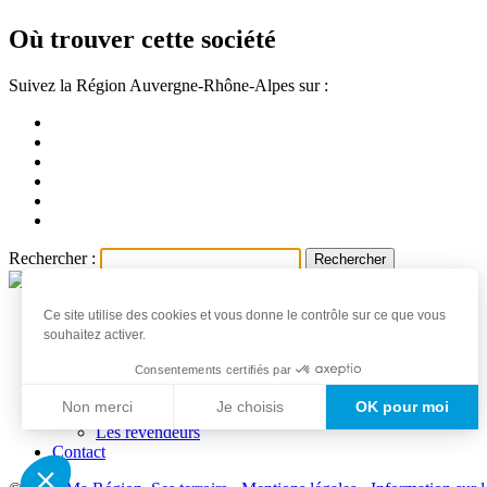
Où trouver cette société
Suivez la Région Auvergne-Rhône-Alpes sur :
Rechercher :
Ce site utilise des cookies et vous donne le contrôle sur ce que vous
Accueil
souhaitez activer.
Les produits et producteurs
Actualités
Consentements certifiés par
Professionnels
Non merci
Je choisis
OK pour moi
Les producteurs
Les revendeurs
Axeptio consent
Contact
Plateforme de Gestion du Consentement : Personnalisez vo