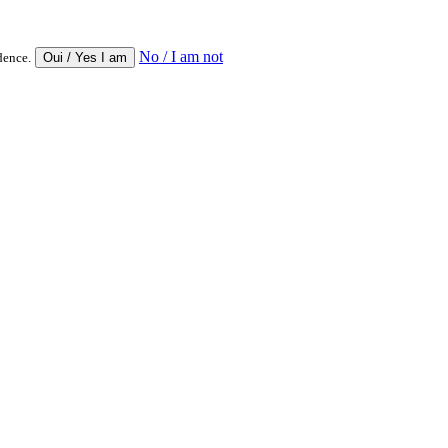
No / I am not
dence.