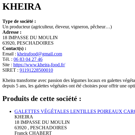
KHEIRA
Type de société :
Un producteur (agriculteur, éleveur, vigneron, pêcheur…)
Adresse :
18 IMPASSE DU MOULIN
63920, PESCHADOIRES
Contact(s) :
Email :
kheirafood@gmail.com
Tél. :
06 83 04 27 46
Site :
https://www.kheira-food.fr/
SIRET :
91191228500010
Kheira transforme avec passion des légumes locaux en galettes végétal
depuis 5 ans, les galettes végétales ont été choisies pour offrir une op
Produits de cette société :
GALETTES VÉGÉTALES LENTILLES POIREAUX CAR
KHEIRA
18 IMPASSE DU MOULIN
63920 , PESCHADOIRES
Franck CHABERT