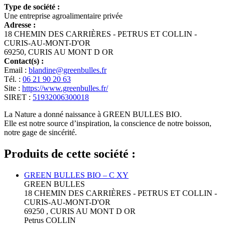
Type de société :
Une entreprise agroalimentaire privée
Adresse :
18 CHEMIN DES CARRIÈRES - PETRUS ET COLLIN -
CURIS-AU-MONT-D'OR
69250, CURIS AU MONT D OR
Contact(s) :
Email :
blandine@greenbulles.fr
Tél. :
06 21 90 20 63
Site :
https://www.greenbulles.fr/
SIRET :
51932006300018
La Nature a donné naissance à GREEN BULLES BIO.
Elle est notre source d’inspiration, la conscience de notre boisson,
notre gage de sincérité.
Produits de cette société :
GREEN BULLES BIO – C XY
GREEN BULLES
18 CHEMIN DES CARRIÈRES - PETRUS ET COLLIN -
CURIS-AU-MONT-D'OR
69250 , CURIS AU MONT D OR
Petrus COLLIN