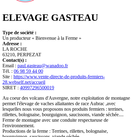
ELEVAGE GASTEAU
Type de société :
Un producteur « Bienvenue à la Ferme »
Adresse :
LA ROCHE
63210, PERPEZAT
Contact(s) :
Email :
paul.gasteau@wanadoo.fr
Tél. :
06 98 59 44 00
Site :
https://www.vente-directe-de-produits-fermiers-
28.webself.net/accueil
SIRET :
40997296500019
Au coeur des volcans d'Auvergne, notre exploitation de montagne
permet l'élevage de vaches allaitantes de race Aubrac ,avec
lesquelles nous vous proposons nos produits fermiers : terrines,
rillettes, bolognaise, bourguignon, saucissons, viande séchée....
Ferme de montagne avec une conduite respectueuse de
l'environnement.
Productions de la ferme : Terrines, rillettes, bolognaise,
bourguignon, saucissons, viande séchée....