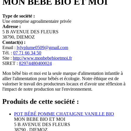
MON BEBE BIO ET MOI
Type de société :
Une entreprise agroalimentaire privée
Adresse :
5 B AVENUE DES FLEURS
38790, DIEMOZ
Contact(s) :
Email :
lylyplume0509@gmail.com
Tél. :
07 71 66 34 50
Site :
http://www.monbebebioetmoi.fr
SIRET :
82974480400024
Mon bébé bio et moi est la seule marque d'alimentation infantile à
allier l'alimentation pour bébés et écologie. Notre éthique est de
valoriser le travail des producteurs locaux et d'avoir une réflexion à
l'impact de notre production sur l'environnement.
Produits de cette société :
POT BÉBÉ POMME CHATAIGNE VANILLE BIO
MON BEBE BIO ET MOI
5 B AVENUE DES FLEURS
38790 , DIEMOZ