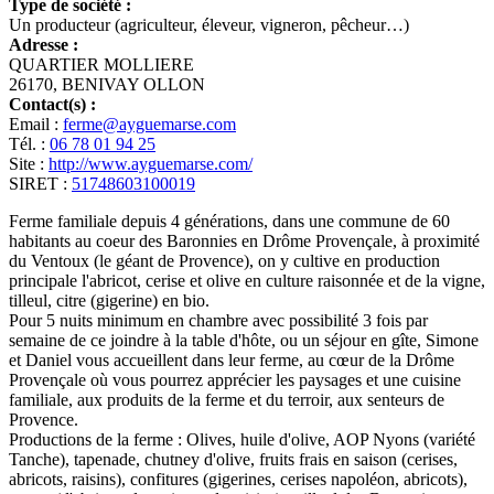
Type de société :
Un producteur (agriculteur, éleveur, vigneron, pêcheur…)
Adresse :
QUARTIER MOLLIERE
26170, BENIVAY OLLON
Contact(s) :
Email :
ferme@ayguemarse.com
Tél. :
06 78 01 94 25
Site :
http://www.ayguemarse.com/
SIRET :
51748603100019
Ferme familiale depuis 4 générations, dans une commune de 60
habitants au coeur des Baronnies en Drôme Provençale, à proximité
du Ventoux (le géant de Provence), on y cultive en production
principale l'abricot, cerise et olive en culture raisonnée et de la vigne,
tilleul, citre (gigerine) en bio.
Pour 5 nuits minimum en chambre avec possibilité 3 fois par
semaine de ce joindre à la table d'hôte, ou un séjour en gîte, Simone
et Daniel vous accueillent dans leur ferme, au cœur de la Drôme
Provençale où vous pourrez apprécier les paysages et une cuisine
familiale, aux produits de la ferme et du terroir, aux senteurs de
Provence.
Productions de la ferme : Olives, huile d'olive, AOP Nyons (variété
Tanche), tapenade, chutney d'olive, fruits frais en saison (cerises,
abricots, raisins), confitures (gigerines, cerises napoléon, abricots),