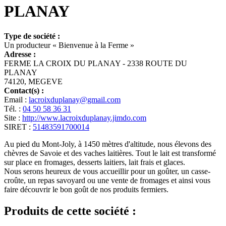
PLANAY
Type de société :
Un producteur « Bienvenue à la Ferme »
Adresse :
FERME LA CROIX DU PLANAY - 2338 ROUTE DU
PLANAY
74120, MEGEVE
Contact(s) :
Email :
lacroixduplanay@gmail.com
Tél. :
04 50 58 36 31
Site :
http://www.lacroixduplanay.jimdo.com
SIRET :
51483591700014
Au pied du Mont-Joly, à 1450 mètres d'altitude, nous élevons des
chèvres de Savoie et des vaches laitières. Tout le lait est transformé
sur place en fromages, desserts laitiers, lait frais et glaces.
Nous serons heureux de vous accueillir pour un goûter, un casse-
croûte, un repas savoyard ou une vente de fromages et ainsi vous
faire découvrir le bon goût de nos produits fermiers.
Produits de cette société :