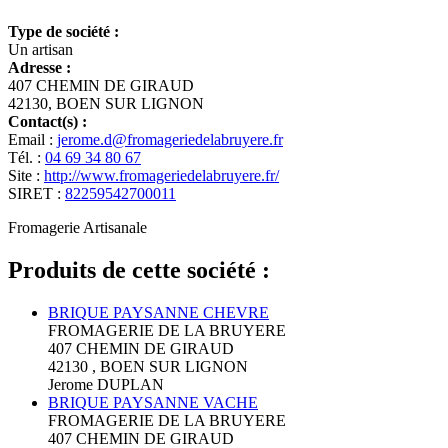
Type de société :
Un artisan
Adresse :
407 CHEMIN DE GIRAUD
42130, BOEN SUR LIGNON
Contact(s) :
Email :
jerome.d@fromageriedelabruyere.fr
Tél. :
04 69 34 80 67
Site :
http://www.fromageriedelabruyere.fr/
SIRET :
82259542700011
Fromagerie Artisanale
Produits de cette société :
BRIQUE PAYSANNE CHEVRE
FROMAGERIE DE LA BRUYERE
407 CHEMIN DE GIRAUD
42130 , BOEN SUR LIGNON
Jerome DUPLAN
BRIQUE PAYSANNE VACHE
FROMAGERIE DE LA BRUYERE
407 CHEMIN DE GIRAUD