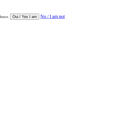
No / I am not
dence.