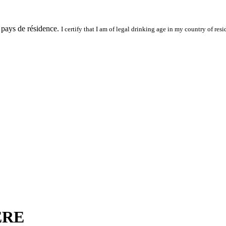
 pays de résidence.
I certify that I am of legal drinking age in my country of resi
ERE