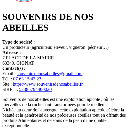
SOUVENIRS DE NOS
ABEILLES
Type de société :
Un producteur (agriculteur, éleveur, vigneron, pêcheur…)
Adresse :
7 PLACE DE LA MAIRIE
63340, GIGNAT
Contact(s) :
Email :
souvenirsdenosabeilles@gmail.com
Tél. :
07 63 15 43 23
Site :
https://www.souvenirsdenosabeilles.fr
SIRET :
52385794400020
Souvenirs de nos abeilles est une exploitation apicole ; où les
merveilles de la ruche sont transformées pour le meilleur.
Nichée au cœur de l'auvergne, cette exploitation apicole célèbre la
beauté et la générosité de nos précieuses abeilles tout en offrant des
produits Alimentaires et de soins de la peau d'une qualité
exceptionnelle.