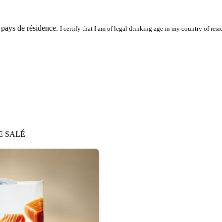
 pays de résidence.
I certify that I am of legal drinking age in my country of resi
E SALÉ