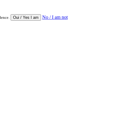
No / I am not
dence.