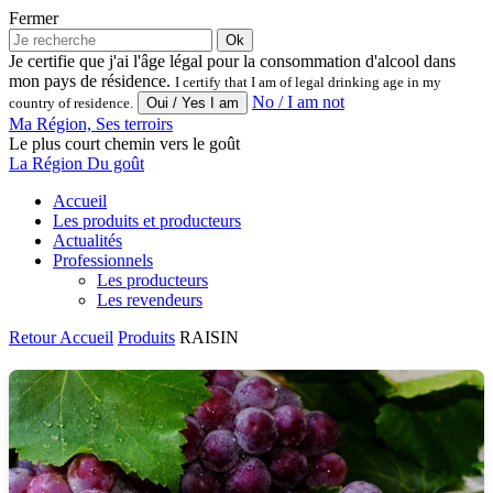
Fermer
Ok
Je certifie que j'ai l'âge légal pour la consommation d'alcool dans
mon pays de résidence.
I certify that I am of legal drinking age in my
No / I am not
country of residence.
Ma Région, Ses terroirs
Le plus court chemin vers le goût
La Région Du goût
Accueil
Les produits et producteurs
Actualités
Professionnels
Les producteurs
Les revendeurs
Retour
Accueil
Produits
RAISIN