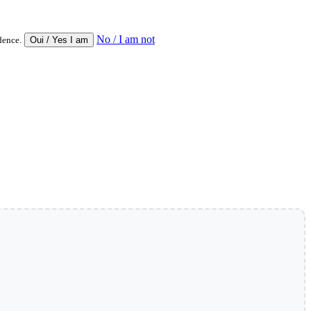
No / I am not
dence.