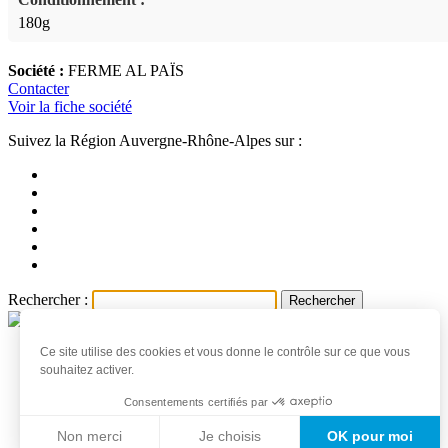
180g
Société :
FERME AL PAÏS
Contacter
Voir la fiche société
Suivez la Région Auvergne-Rhône-Alpes sur :
Rechercher :
Ce site utilise des cookies et vous donne le contrôle sur ce que vous
Accueil
souhaitez activer.
Les produits et producteurs
Actualités
Consentements certifiés par
Professionnels
Non merci
Je choisis
OK pour moi
Les producteurs