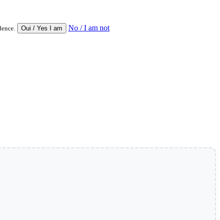
No / I am not
dence.