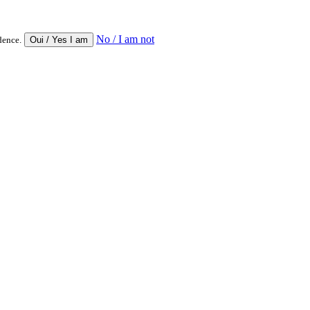
No / I am not
dence.