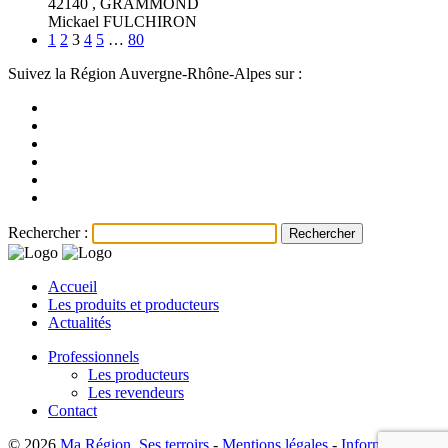
42140 , GRAMMOND
Mickael FULCHIRON
1
2
3
4
5
…
80
Suivez la Région Auvergne-Rhône-Alpes sur :
Rechercher :
Accueil
Les produits et producteurs
Actualités
Professionnels
Les producteurs
Les revendeurs
Contact
© 2026
Ma Région, Ses terroirs
-
Mentions légales
-
Information sur