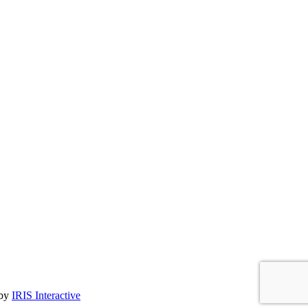
by
IRIS Interactive
s réglementations. Personnalisez vos préférences pour contrôler