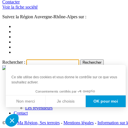
Contacter
Voir la fiche société
Suivez la Région Auvergne-Rhône-Alpes sur :
Rechercher :
Ce site utilise des cookies et vous donne le contrôle sur ce que vous
Accueil
souhaitez activer.
Les produits et producteurs
Actualités
Consentements certifiés par
Professionnels
Non merci
Je choisis
OK pour moi
Les producteurs
Les revendeurs
Axeptio consent
Contact
Plateforme de Gestion du Consentement : Personnalisez vo
© 2026
Ma Région, Ses terroirs
-
Mentions légales
-
Information sur 
Notre plateforme vous permet d'adapter et de gérer vos param