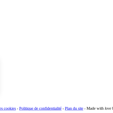
s Options
les cookies
-
Politique de confidentialité
-
Plan du site
-
Made with
love
ètres de confidentialité, en garantissant la conformité avec le