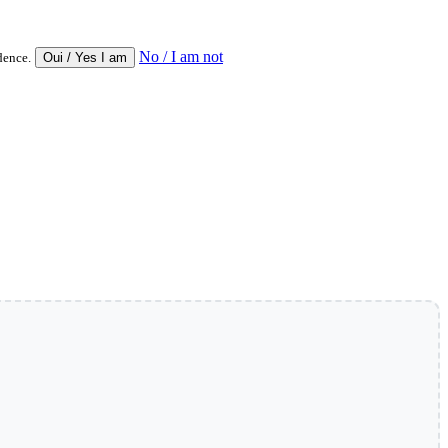
No / I am not
dence.