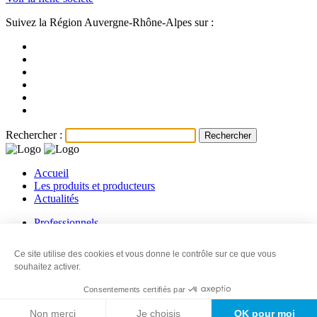
Suivez la Région Auvergne-Rhône-Alpes sur :
Rechercher :
Accueil
Les produits et producteurs
Actualités
Professionnels
Les producteurs
Les revendeurs
Ce site utilise des cookies et vous donne le contrôle sur ce que vous
Contact
souhaitez activer.
© 2026
Ma Région, Ses terroirs
-
Mentions légales
-
Information sur
Consentements certifiés par
les cookies
-
Politique de confidentialité
-
Plan du site
-
Made with
love
by
IRIS Interactive
Non merci
Je choisis
OK pour moi