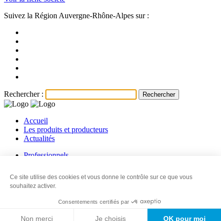
Suivez la Région Auvergne-Rhône-Alpes sur :
Rechercher :
Accueil
Les produits et producteurs
Actualités
Professionnels
Les producteurs
Les revendeurs
Ce site utilise des cookies et vous donne le contrôle sur ce que vous
Contact
souhaitez activer.
© 2026
Ma Région, Ses terroirs
-
Mentions légales
-
Information sur
Consentements certifiés par
les cookies
-
Politique de confidentialité
-
Plan du site
-
Made with
love
by
IRIS Interactive
Non merci
Je choisis
OK pour moi