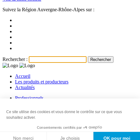
Suivez la Région Auvergne-Rhône-Alpes sur :
Rechercher :
Accueil
Les produits et producteurs
Actualités
Professionnels
Les producteurs
Les revendeurs
Ce site utilise des cookies et vous donne le contrôle sur ce que vous
Contact
souhaitez activer.
© 2026
Ma Région, Ses terroirs
-
Mentions légales
-
Information sur
Consentements certifiés par
les cookies
-
Politique de confidentialité
-
Plan du site
-
Made with
love
by
IRIS Interactive
Non merci
Je choisis
OK pour moi