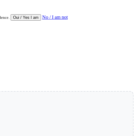
No / I am not
dence.