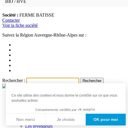
BIO / HVE
Société :
FERME BATISSE
Contacter
Voir la fiche société
Suivez la Région Auvergne-Rhône-Alpes sur :
Rechercher :
Ce site utilise des cookies et vous donne le contrôle sur ce que vous
Accueil
souhaitez activer.
Les produits et producteurs
Actualités
Consentements certifiés par
Professionnels
Non merci
Je choisis
OK pour moi
Les producteurs
Les revendeurs