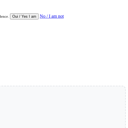
No / I am not
dence.