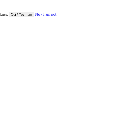
No / I am not
dence.