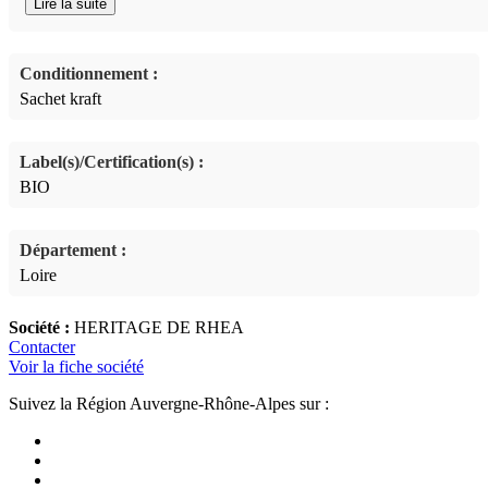
Lire la suite
et propriétés. La majorité des plantes ont été cueillies ou cultivées
sur l’exploitation ou dans son environnement immédiat. La
transformation (tri,séchage, stockage et mise en sachet) est faite sur
site.
Conditionnement :
Sachet kraft
Label(s)/Certification(s) :
BIO
Département :
Loire
Société :
HERITAGE DE RHEA
Contacter
Voir la fiche société
Suivez la Région Auvergne-Rhône-Alpes sur :