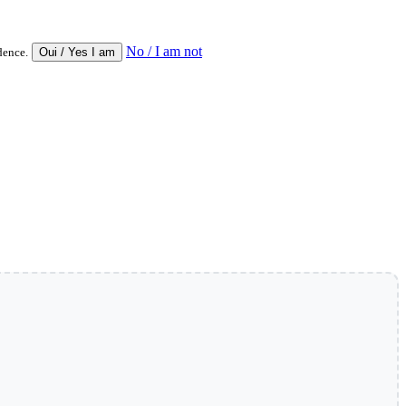
No / I am not
dence.