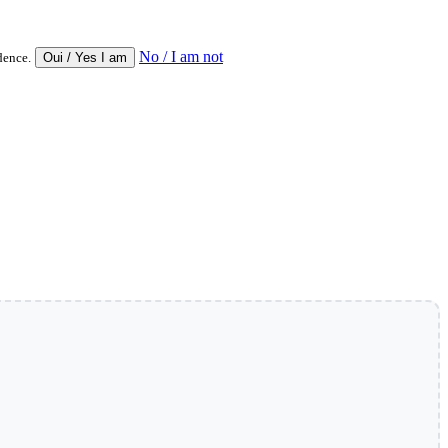
No / I am not
dence.