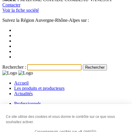
Contacter
Voir la fiche société
Suivez la Région Auvergne-Rhône-Alpes sur :
Rechercher :
Accueil
Les produits et producteurs
Actualités
Professionnels
Les producteurs
Les revendeurs
Ce site utilise des cookies et vous donne le contrôle sur ce que vous
Contact
souhaitez activer.
© 2026
Ma Région, Ses terroirs
-
Mentions légales
-
Information sur
Consentements certifiés par