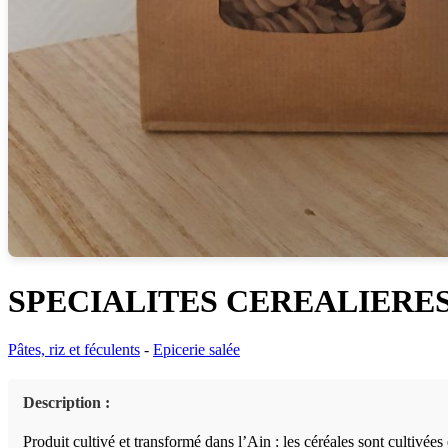
SPECIALITES CEREALIERES
Pâtes, riz et féculents
-
Epicerie salée
Description :
Produit cultivé et transformé dans l’Ain : les céréales sont cultivées 