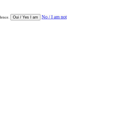
No / I am not
dence.