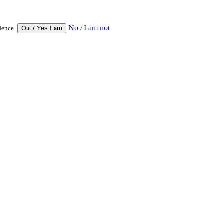
No / I am not
dence.