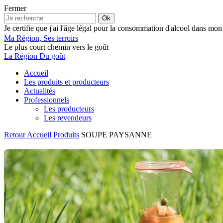
Fermer
Ok
Je certifie que j'ai l'âge légal pour la consommation d'alcool dans mon
Ma Région, Ses terroirs
Le plus court chemin vers le goût
La Région Du goût
Accueil
Les produits et producteurs
Actualités
Professionnels
Les producteurs
Les revendeurs
Retour
Accueil
Produits
SOUPE PAYSANNE