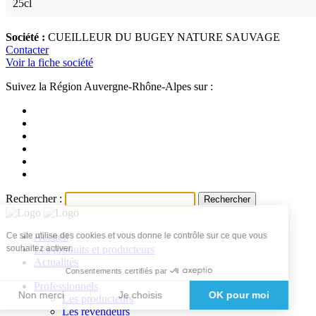
25cl
Société :
CUEILLEUR DU BUGEY NATURE SAUVAGE
Contacter
Voir la fiche société
Suivez la Région Auvergne-Rhône-Alpes sur :
Rechercher :
Ce site utilise des cookies et vous donne le contrôle sur ce que vous
Accueil
souhaitez activer.
Les produits et producteurs
Actualités
Consentements certifiés par
Professionnels
Non merci
Je choisis
OK pour moi
Les producteurs
Les revendeurs