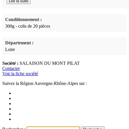
Lire la suite
agricole 2017, une médaille de bronze au concours général agricole
2018, la médaille d’or du Saucicréor 2018 et une médaille vermeil
au premier mondial rabelais du saucisson 2018.
Conditionnement :
300g - colis de 20 pièces
Département :
Loire
Société :
SALAISON DU MONT PILAT
Contacter
Voir la fiche société
Suivez la Région Auvergne-Rhône-Alpes sur :