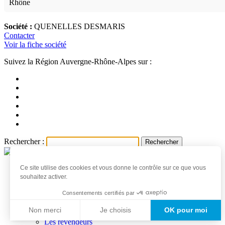
Rhône
Société :
QUENELLES DESMARIS
Contacter
Voir la fiche société
Suivez la Région Auvergne-Rhône-Alpes sur :
Rechercher :
Ce site utilise des cookies et vous donne le contrôle sur ce que vous
Accueil
souhaitez activer.
Les produits et producteurs
Actualités
Consentements certifiés par
Professionnels
Non merci
Je choisis
OK pour moi
Les producteurs
Les revendeurs