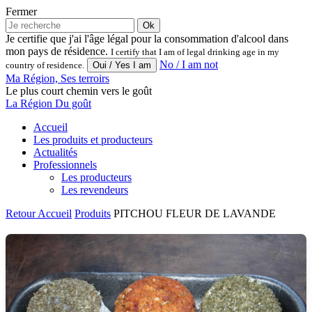
Fermer
Ok
Je certifie que j'ai l'âge légal pour la consommation d'alcool dans
mon pays de résidence.
I certify that I am of legal drinking age in my
No / I am not
country of residence.
Ma Région, Ses terroirs
Le plus court chemin vers le goût
La Région Du goût
Accueil
Les produits et producteurs
Actualités
Professionnels
Les producteurs
Les revendeurs
Retour
Accueil
Produits
PITCHOU FLEUR DE LAVANDE