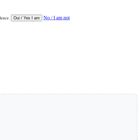
No / I am not
dence.