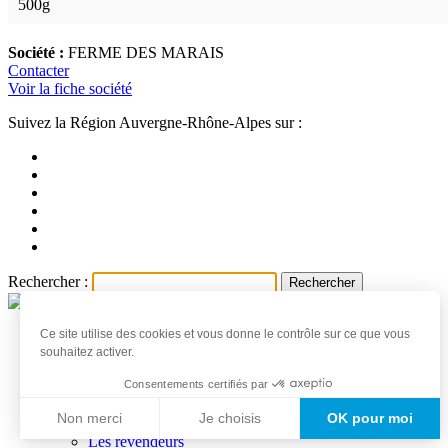
500g
Société :
FERME DES MARAIS
Contacter
Voir la fiche société
Suivez la Région Auvergne-Rhône-Alpes sur :
Rechercher :
Ce site utilise des cookies et vous donne le contrôle sur ce que vous
Accueil
souhaitez activer.
Les produits et producteurs
Actualités
Consentements certifiés par
Professionnels
Non merci
Je choisis
OK pour moi
Les producteurs
Les revendeurs