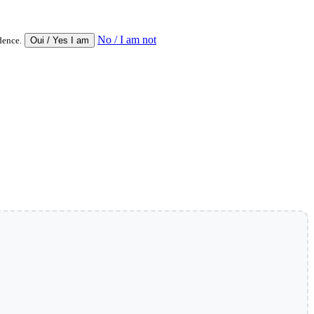
No / I am not
dence.