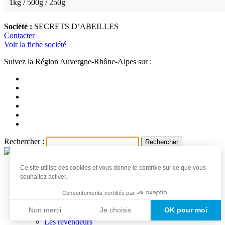
1kg / 500g / 250g
Société :
SECRETS D’ABEILLES
Contacter
Voir la fiche société
Suivez la Région Auvergne-Rhône-Alpes sur :
Rechercher :
Ce site utilise des cookies et vous donne le contrôle sur ce que vous
Accueil
souhaitez activer.
Les produits et producteurs
Actualités
Consentements certifiés par
Professionnels
Non merci
Je choisis
OK pour moi
Les producteurs
Les revendeurs