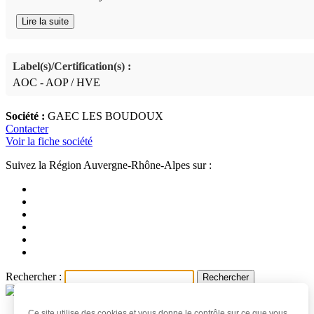
Lire la suite
Label(s)/Certification(s) :
AOC - AOP / HVE
Société :
GAEC LES BOUDOUX
Contacter
Voir la fiche société
Suivez la Région Auvergne-Rhône-Alpes sur :
Rechercher :
Ce site utilise des cookies et vous donne le contrôle sur ce que vous