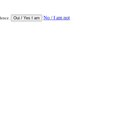
No / I am not
dence.