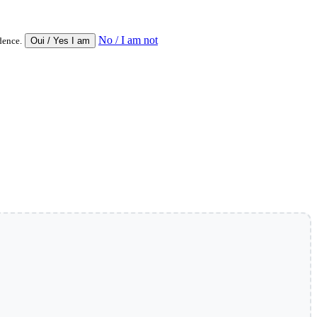
No / I am not
dence.