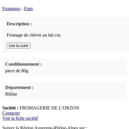
Fromages
-
Frais
Description :
Fromage de chèvre au lait cru
Lire la suite
Conditionnement :
piece de 80g
Département :
Rhône
Société :
FROMAGERIE DE L’ORZON
Contacter
Voir la fiche société
Suivez la Région Auvergne-Rhône-Alpes sur :