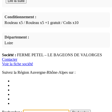
Lire la suite
réfrigérateur plié dans un papier sulfurisé, ou dans une berte en grès
au fond d’une cave. Différents conditionnements : – Rouleau de 5 
190g – Rouleau de 5 + 1 gratuit – 220g – Colis de 10
Conditionnement :
Rouleau x5 / Rouleau x5 +1 gratuit / Colis x10
Département :
Loire
Société :
FERME PETEL – LE BAGEONS DE VALORGES
Contacter
Voir la fiche société
Suivez la Région Auvergne-Rhône-Alpes sur :