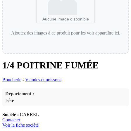
Aucune image disponible
Ajoutez des images à ce produit pour les voir apparaître ici.
1/4 POITRINE FUMÉE
Boucherie
-
Viandes et poissons
Département :
Isère
Société :
CARREL
Contacter
Voir la fiche société